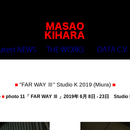
■
"FAR WAY Ⅲ" Studio K 2019 (Miura)
■
o
■
photo 11「 FAR WAY Ⅲ 」2019年 6月 8日 - 23日 Stud