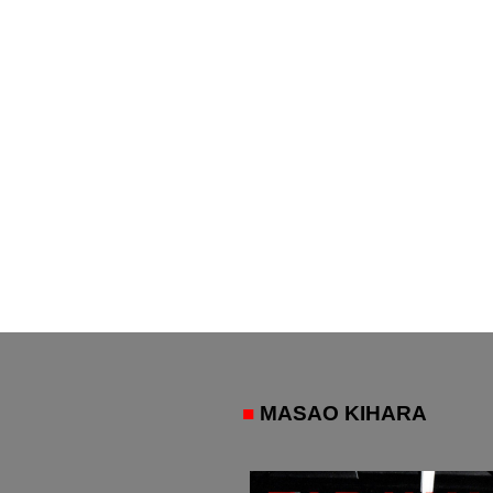
■
MASAO KIHARA