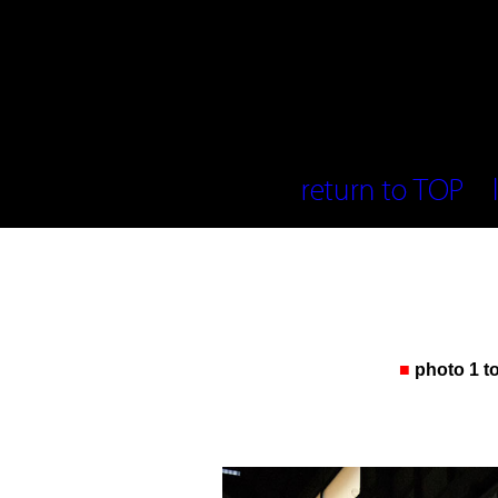
■
photo 1 t